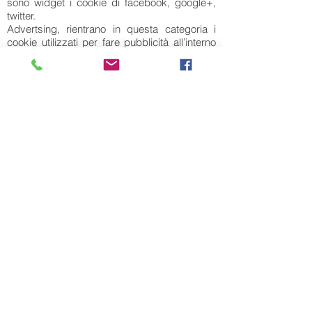
sono widget i cookie di facebook, google+,
twitter.
Advertsing, rientrano in questa categoria i
cookie utilizzati per fare pubblicità all’interno
di un sito. Google, Tradedoubler rientrano in
questa categoria.
Web beacons, rientrano in questa categoria i
frammenti di codice che consentono a un sito
web di trasferire o raccogliere informazioni
attraverso la richiesta di un'immagine grafica.
I siti web possono utilizzarli per diversi fini,
quali l'analisi dell'uso dei siti web, attività di
controllo e reportistica sulle pubblicità e la
personalizzazione di pubblicità e contenuti.
I cookie presenti sul sito della SISTHEMA
Cookie tecnici che non richiedono consenso
SISTHEMA installerà sul suo dispositivo e, in
particolare, nel suo browser o lascerà
installare a terzi alcuni cookie che ci sono
necessari per acquisire o far acquisire a
nostri partner informazioni statistiche in forma
anonima e aggregata relative alla sua
navigazione sulle pagine del sito.
Si tratta, in particolare, dei cookie relativi ai